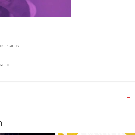
omentários
_
m