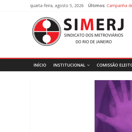
Pular
quarta-feira, agosto 5, 2026
Últimos:
Campanha de 
para
Campanha de
o
SIMERJ
conteúdo
–
Sindicato
INÍCIO
INSTITUCIONAL
COMISSÃO ELEIT
dos
Metroviários
do
Rio