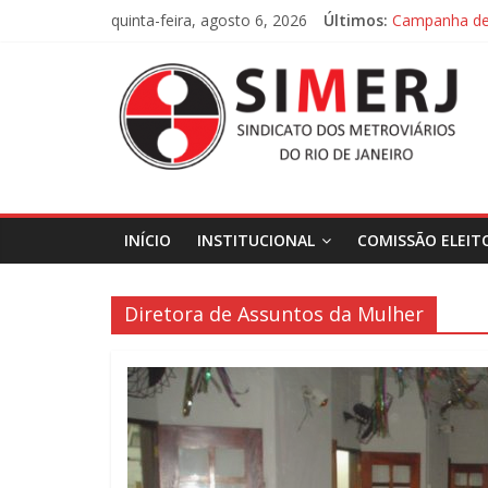
Pular
quinta-feira, agosto 6, 2026
Últimos:
Campanha de 
para
Campanha de 
o
SIMERJ
conteúdo
–
Sindicato
INÍCIO
INSTITUCIONAL
COMISSÃO ELEIT
dos
Metroviários
Diretora de Assuntos da Mulher
do
Rio