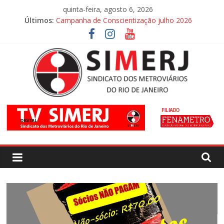
Pular
quinta-feira, agosto 6, 2026
para
Últimos:
Campanha de Conscientização julho 2026
o
Campanha de Conscientização agosto 2026
conteúdo
SIMERJ
–
Sindicato
dos
Metroviários