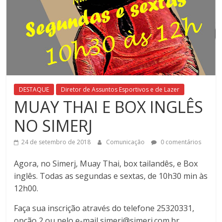
do
Rio
de
DESTAQUE
Diretor de Assuntos Esportivos e de Lazer
Janeiro
MUAY THAI E BOX INGLÊS
NO SIMERJ
SIMERJ
é
24 de setembro de 2018
Comunicação
0 comentários
uma
entidade
Agora, no Simerj, Muay Thai, box tailandês, e Box
que
inglês. Todas as segundas e sextas, de 10h30 min às
atua
12h00.
na
defesa
Faça sua inscrição através do telefone 25320331,
e
opção 2 ou pelo e-mail simerj@simerj.com.br.