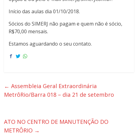
luta
Início das aulas dia 01/10/2018.
dos
metroviários(as)
Sócios do SIMERJ não pagam e quem não é sócio,
do
R$70,00 mensais.
Rio
de
Estamos aguardando o seu contato.
Janeiro.
←
Assembleia Geral Extraordinária
MetrôRio/Barra 018 – dia 21 de setembro
ATO NO CENTRO DE MANUTENÇÃO DO
METRÔRIO
→