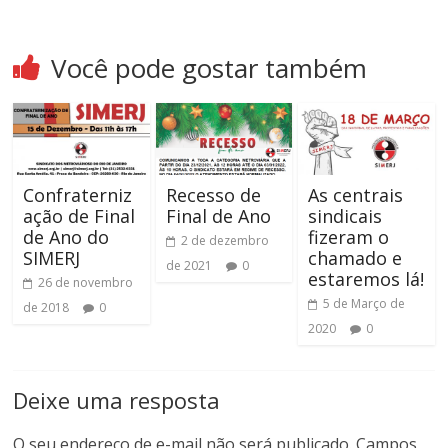
Você pode gostar também
Confraterniz
Recesso de
As centrais
ação de Final
Final de Ano
sindicais
de Ano do
fizeram o
2 de dezembro
SIMERJ
chamado e
de 2021
0
estaremos lá!
26 de novembro
5 de Março de
de 2018
0
2020
0
Deixe uma resposta
O seu endereço de e-mail não será publicado.
Campos