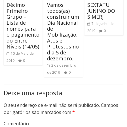
Décimo
Vamos
SEXTATU
Primeiro
todos(as)
JUNINO DO
Grupo –
construir um
SIMERJ
Lista de
Dia Nacional
7 de junho de
nomes para
de
2019
0
o pagamento
Mobilização,
do Entre
Atos e
Níveis (14/05)
Protestos no
dia 5 de
10 de Maio de
dezembro.
2019
0
2 de dezembro
de 2019
0
Deixe uma resposta
O seu endereço de e-mail não será publicado.
Campos
obrigatórios são marcados com
*
Comentário