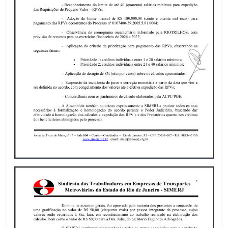
luta
dos
metroviários(as)
do
Rio
de
Janeiro.