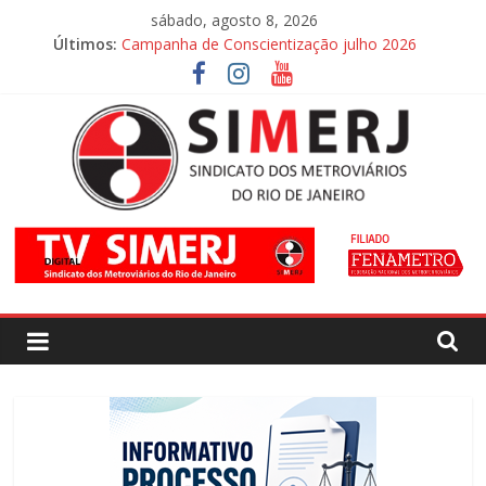
Pular
sábado, agosto 8, 2026
para
Últimos:
Campanha de Conscientização julho 2026
o
Campanha de Conscientização agosto 2026
conteúdo
SIMERJ
–
Sindicato
dos
Metroviários