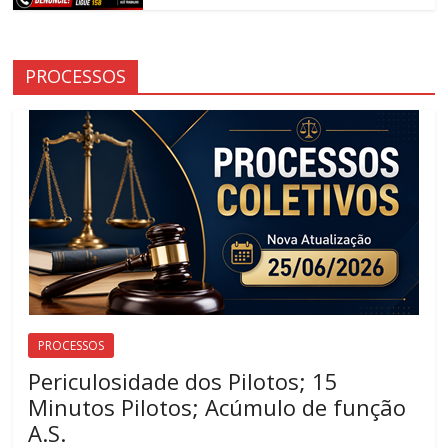
luta
dos
metroviários(as)
PROCESSOS
do
Rio
de
Janeiro.
PROCESSOS
Periculosidade dos Pilotos; 15
Minutos Pilotos; Acúmulo de função
A.S.