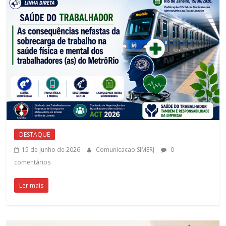
luta
dos
metroviários(as)
do
Rio
de
Janeiro.
DESTAQUE
15 de junho de 2026
Comunicacao SIMERJ
0
comentários
Ler mais