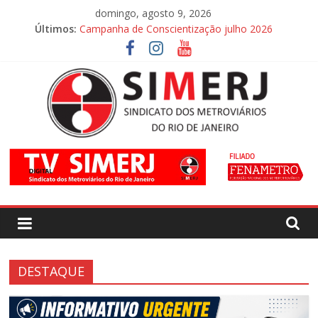
Pular
domingo, agosto 9, 2026
para
Últimos:
Campanha de Conscientização julho 2026
o
Campanha de Conscientização agosto 2026
conteúdo
SIMERJ
–
Sindicato
dos
DESTAQUE
Metroviários