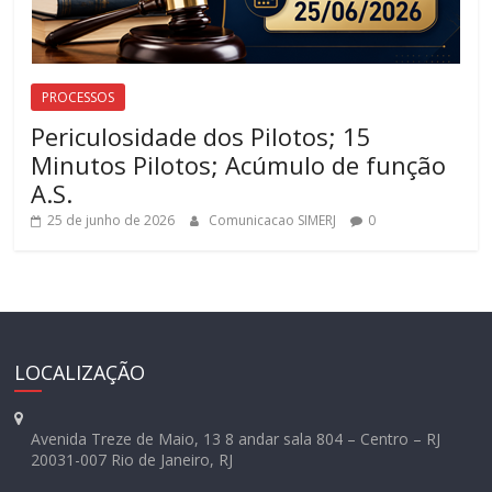
PROCESSOS
Periculosidade dos Pilotos; 15
Minutos Pilotos; Acúmulo de função
A.S.
25 de junho de 2026
Comunicacao SIMERJ
0
LOCALIZAÇÃO
Avenida Treze de Maio, 13 8 andar sala 804 – Centro – RJ
20031-007 Rio de Janeiro, RJ