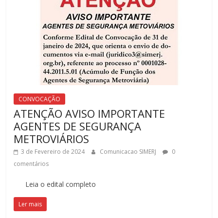
luta
dos
metroviários(as)
do
Rio
de
Janeiro.
CONVOCAÇÃO
ATENÇÃO AVISO IMPORTANTE
AGENTES DE SEGURANÇA
METROVIÁRIOS
3 de Fevereiro de 2024
Comunicacao SIMERJ
0
comentários
Leia o edital completo
Ler mais