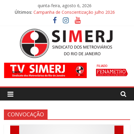
Pular
quinta-feira, agosto 6, 2026
para
Últimos:
Campanha de Conscientização julho 2026
o
Campanha de Conscientização agosto 2026
conteúdo
SIMERJ
–
Sindicato
dos
CONVOCAÇÃO
Metroviários