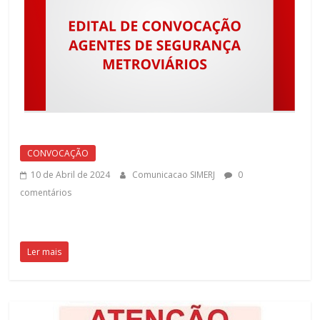
do
Rio
de
Janeiro
CONVOCAÇÃO
10 de Abril de 2024
Comunicacao SIMERJ
0
SIMERJ
comentários
é
uma
entidade
que
Ler mais
atua
na
defesa
e