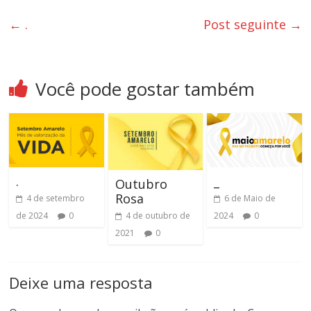
luta
←
.
Post seguinte
→
dos
metroviários(as)
do
Rio
Você pode gostar também
de
Janeiro.
.
_
Outubro
Rosa
4 de setembro
6 de Maio de
de 2024
0
2024
0
4 de outubro de
2021
0
Deixe uma resposta