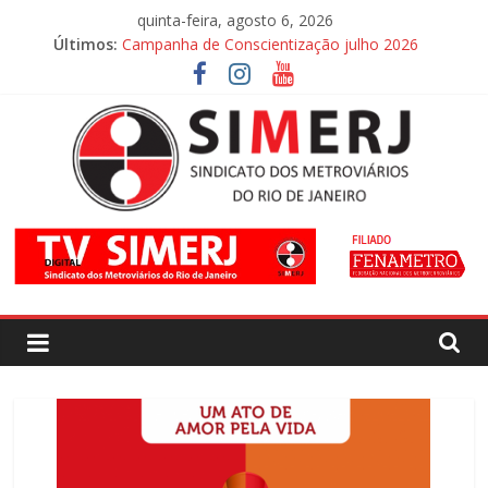
Pular
quinta-feira, agosto 6, 2026
para
Últimos:
Campanha de Conscientização julho 2026
o
Campanha de Conscientização agosto 2026
conteúdo
SIMERJ
–
Sindicato
dos
Metroviários