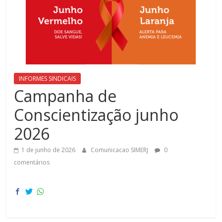
do
Rio
de
INFORMES SINDICAIS
Campanha de
Janeiro
Conscientização junho
SIMERJ
2026
é
uma
1 de junho de 2026
Comunicacao SIMERJ
0
entidade
comentários
que
atua
na
defesa
e